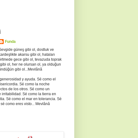
Í
Funda
Sevgide güneş gibi ol, dostluk ve
kardeşlikte akarsu gibi ol, hataları
örtmede gece gibi ol, tevazuda toprak
 gibi ol, her ne olursan ol, ya olduğun
ündüğün gibi ol...Mevlânâ
 generosidad y ayuda. Sé como el
misericordia. Sé como la noche
ectos de los otros. Sé como un
irritabilidad. Sé como la tierra en
ia. Sé como el mar en tolerancia. Sé
 sé como eres visto... Mevlânâ