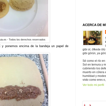
ACERCA DE M
uia.es - Todos los derechos reservados
C y
ponemos encima de la bandeja un papel de
gibi ol, öfkede ölü
gibi görün, ya gör
Sé como el río en
Sol en ternura y 
cubriendo los def
muerto en cólera e 
humildad y modest
visto como eres o,
Ver todo mi perfil