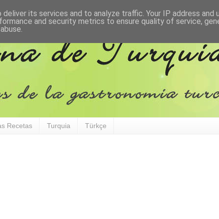
deliver its services and to analyze traffic. Your IP address and
formance and security metrics to ensure quality of service, ge
 abuse.
as Recetas
Turquia
Türkçe