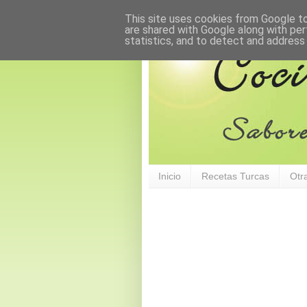
This site uses cookies from Google to 
are shared with Google along with per
statistics, and to detect and address
Inicio
Recetas Turcas
Otr