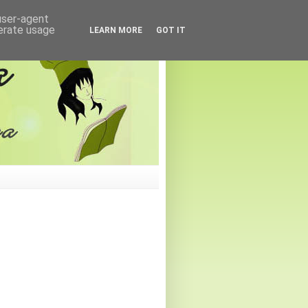
 user-agent
nerate usage
LEARN MORE
GOT IT