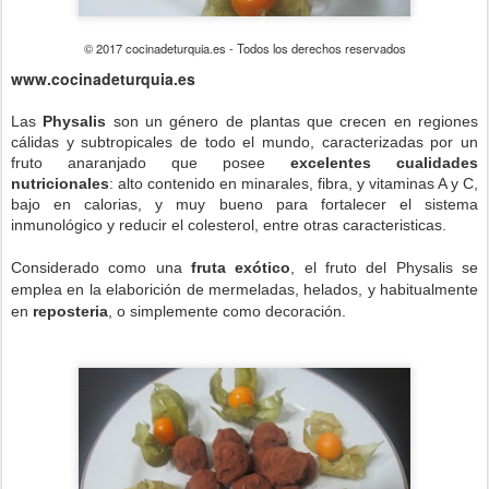
© 2017 cocinadeturquia.es - Todos los derechos reservados
www.cocinadeturquia.es
Las
Physalis
son un g
é
nero de plantas que crecen en regiones
c
álidas y subtropicales de todo el mundo, caracterizadas por un
fruto anaranjado que posee
excelentes cualidades
nutricionales
: alto contenido en minarales, fibra, y vitaminas A y C,
bajo en calorias, y muy bueno para fortalecer el sistema
inmunol
ógico y reducir el colesterol, entre otras caracteristicas.
Considerado como una
fruta ex
ótico
, el fruto del Physalis se
emplea en la elaborición de mermeladas, helados, y habitualmente
en
reposteria
, o simplemente como decoración.