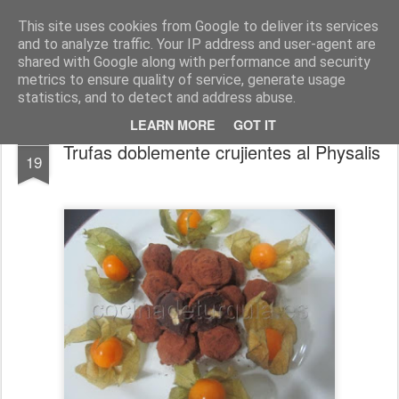
Cocina de Turquía
Sabores de la gastronomía turca
This site uses cookies from Google to deliver its services
and to analyze traffic. Your IP address and user-agent are
Inicio
Recetas Turcas
Otras Recetas
Turquia
Türkçe
shared with Google along with performance and security
metrics to ensure quality of service, generate usage
statistics, and to detect and address abuse.
LEARN MORE
GOT IT
SEP
Trufas doblemente crujientes al Physalis
19