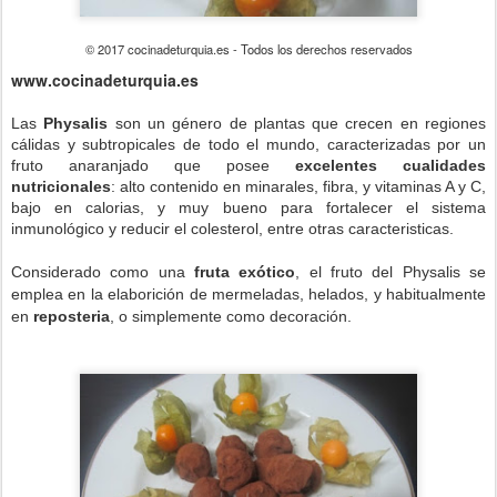
© 2017 cocinadeturquia.es - Todos los derechos reservados
www.cocinadeturquia.es
Las
Physalis
son un g
é
nero de plantas que crecen en regiones
c
álidas y subtropicales de todo el mundo, caracterizadas por un
fruto anaranjado que posee
excelentes cualidades
nutricionales
: alto contenido en minarales, fibra, y vitaminas A y C,
bajo en calorias, y muy bueno para fortalecer el sistema
inmunol
ógico y reducir el colesterol, entre otras caracteristicas.
Considerado como una
fruta ex
ótico
, el fruto del Physalis se
emplea en la elaborición de mermeladas, helados, y habitualmente
en
reposteria
, o simplemente como decoración.