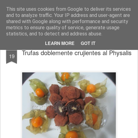
Cocina de Turquía
Sabores de la gastronomía turca
This site uses cookies from Google to deliver its services
and to analyze traffic. Your IP address and user-agent are
Inicio
Recetas Turcas
Otras Recetas
Turquia
Türkçe
shared with Google along with performance and security
metrics to ensure quality of service, generate usage
statistics, and to detect and address abuse.
LEARN MORE
GOT IT
SEP
Trufas doblemente crujientes al Physalis
19